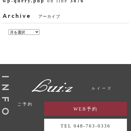
wp-query.php
on line
3876
Archive
アーカイブ
I
N
ルイーズ
F
ご予約
WEB予約
O
TEL 048-763-0336