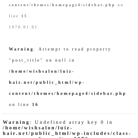
content/themes/homepage4/sidebar.php
on
line
15
1970.01.01:
Warning
: Attempt to read property
"post_title" on null in
/home/wishsalon/luiz-
hair.net/public_html/wp-
content/themes/homepage4/sidebar.php
on line
16
Warning
: Undefined array key 0 in
/home/wishsalon/luiz-
hair.net/public_html/wp-includes/class-