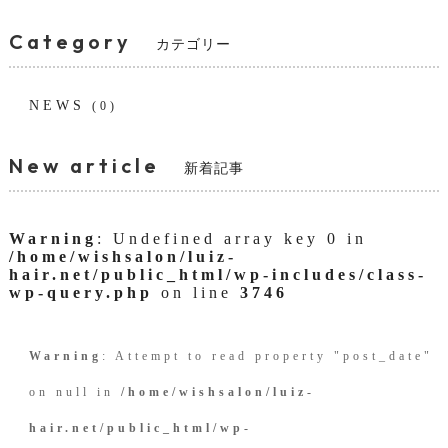
Category
カテゴリー
NEWS
(0)
New article
新着記事
Warning
: Undefined array key 0 in
/home/wishsalon/luiz-
hair.net/public_html/wp-includes/class-
wp-query.php
on line
3746
Warning
: Attempt to read property "post_date"
on null in
/home/wishsalon/luiz-
hair.net/public_html/wp-