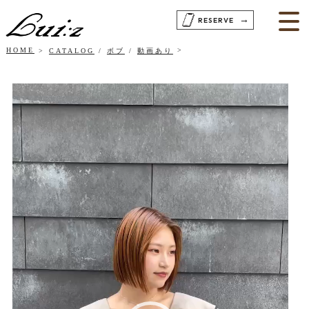
→
RESERVE
HOME
CATALOG
/
ボブ
/
動画あり
動
画
プ
レ
ー
ヤ
ー